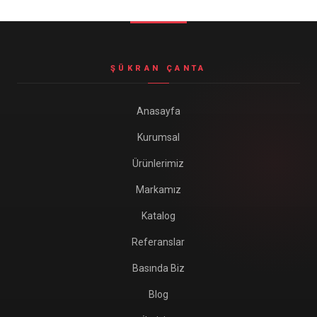
Seyahat ve Spor Çantaları
11 ürün
Soğutucu Termos Çantalar
ŞÜKRAN ÇANTA
8 ürün
Trafik Seti Çantaları
Anasayfa
9 ürün
Kurumsal
Ürünlerimiz
Markamız
Katalog
Referanslar
Basında Biz
Blog