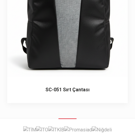
6 ürün
Keçe Çantalar
12 ürün
Kozmetik Makyaj Çantalar
74 ürün
Motor Kurye Çantaları
4 ürün
Plaj Çantaları
23 ürün
Postacı Çantalar
12 ürün
SC-051 Sırt Çantası
Promosyon Laptop Çantaları
27 ürün
Promosyon Sırt Çantaları
50 ürün
PVC Çantalar
10 ürün