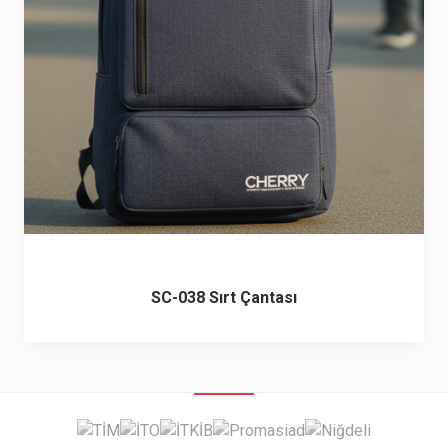
6 ürün
Keçe Çantalar
12 ürün
Kozmetik Makyaj Çantalar
74 ürün
Motor Kurye Çantaları
4 ürün
Plaj Çantaları
23 ürün
Postacı Çantalar
12 ürün
SC-038 Sırt Çantası
Promosyon Laptop Çantaları
27 ürün
Promosyon Sırt Çantaları
50 ürün
PVC Çantalar
10 ürün