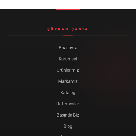
Seyahat ve Spor Çantaları
11 ürün
Soğutucu Termos Çantalar
ŞÜKRAN ÇANTA
8 ürün
Trafik Seti Çantaları
Anasayfa
9 ürün
Kurumsal
Ürünlerimiz
Markamız
Katalog
Referanslar
Basında Biz
Blog