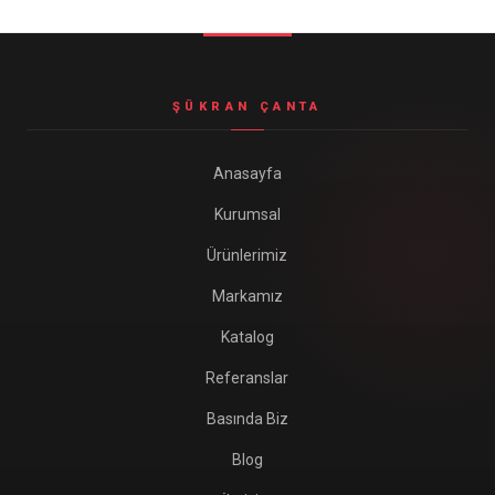
Seyahat ve Spor Çantaları
11 ürün
Soğutucu Termos Çantalar
ŞÜKRAN ÇANTA
8 ürün
Trafik Seti Çantaları
Anasayfa
9 ürün
Kurumsal
Ürünlerimiz
Markamız
Katalog
Referanslar
Basında Biz
Blog