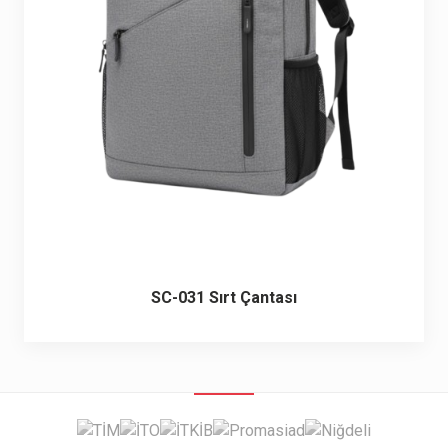
6 ürün
Keçe Çantalar
12 ürün
Kozmetik Makyaj Çantalar
74 ürün
Motor Kurye Çantaları
4 ürün
Plaj Çantaları
23 ürün
Postacı Çantalar
12 ürün
SC-031 Sırt Çantası
Promosyon Laptop Çantaları
27 ürün
Promosyon Sırt Çantaları
50 ürün
PVC Çantalar
10 ürün