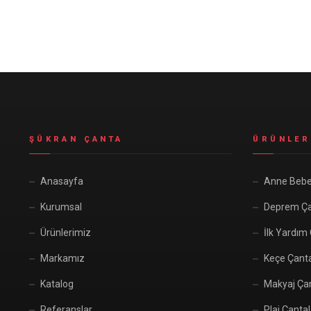
Seyahat ve Spor Çantaları
11 ürün
Soğutucu Termos Çantalar
8 ürün
Trafik Seti Çantaları
9 ürün
ŞÜKRAN ÇANTA
ÜRÜNLER
Anasayfa
Anne Bebe
Kurumsal
Deprem Ça
Ürünlerimiz
İlk Yardım
Markamız
Keçe Çant
Katalog
Makyaj Çan
Referanslar
Plaj Çantal