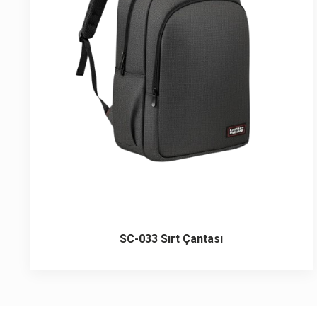
6 ürün
Keçe Çantalar
12 ürün
Kozmetik Makyaj Çantalar
74 ürün
Motor Kurye Çantaları
4 ürün
Plaj Çantaları
23 ürün
Postacı Çantalar
12 ürün
Promosyon Laptop Çantaları
SC-033 Sırt Çantası
27 ürün
Promosyon Sırt Çantaları
50 ürün
PVC Çantalar
10 ürün