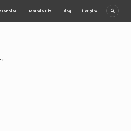
eranslar
Basında Biz
Blog
İletişim
er