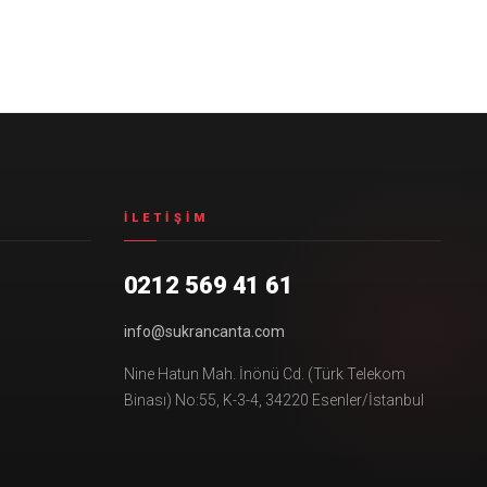
İLETIŞIM
0212 569 41 61
info@sukrancanta.com
Nine Hatun Mah. İnönü Cd. (Türk Telekom
Binası) No:55, K-3-4, 34220 Esenler/İstanbul