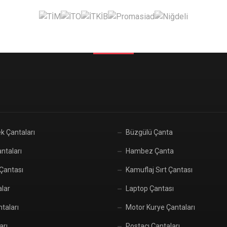
k Çantaları
Büzgülü Çanta
ntaları
Hambez Çanta
 Çantası
Kamuflaj Sırt Çantası
alar
Laptop Çantası
taları
Motor Kurye Çantaları
arı
Postacı Çantaları