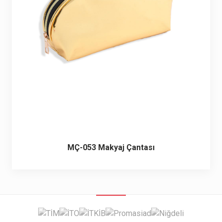
6 ürün
Keçe Çantalar
12 ürün
Kozmetik Makyaj Çantalar
74 ürün
Motor Kurye Çantaları
4 ürün
Plaj Çantaları
23 ürün
Postacı Çantalar
12 ürün
MÇ-053 Makyaj Çantası
Promosyon Laptop Çantaları
27 ürün
Promosyon Sırt Çantaları
50 ürün
PVC Çantalar
10 ürün