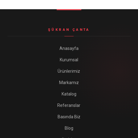
Seyahat ve Spor Çantaları
11 ürün
Soğutucu Termos Çantalar
ŞÜKRAN ÇANTA
8 ürün
Trafik Seti Çantaları
Anasayfa
9 ürün
Kurumsal
Ürünlerimiz
Markamız
Katalog
Referanslar
Basında Biz
Blog