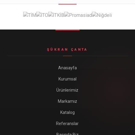
Seyahat ve Spor Çantaları
11 ürün
Soğutucu Termos Çantalar
8 ürün
Trafik Seti Çantaları
9 ürün
ŞÜKRAN ÇANTA
Anasayfa
Kurumsal
Ürünlerimiz
Markamız
Katalog
Referanslar
Basında Biz