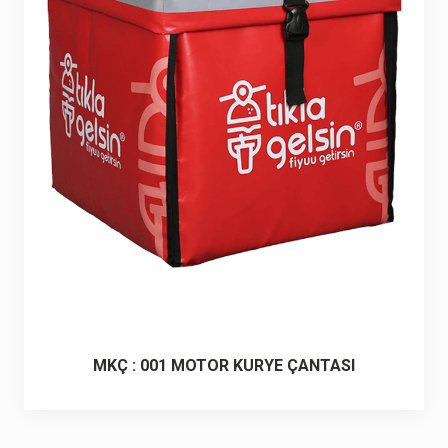
6 ürün
Keçe Çantalar
12 ürün
Kozmetik Makyaj Çantalar
74 ürün
Motor Kurye Çantaları
4 ürün
Plaj Çantaları
23 ürün
Postacı Çantalar
12 ürün
Promosyon Laptop Çantaları
27 ürün
MKÇ : 001 MOTOR KURYE ÇANTASI
Promosyon Sırt Çantaları
50 ürün
PVC Çantalar
10 ürün