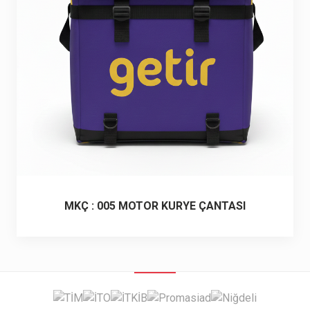
6 ürün
Keçe Çantalar
12 ürün
Kozmetik Makyaj Çantalar
74 ürün
Motor Kurye Çantaları
4 ürün
Plaj Çantaları
23 ürün
Postacı Çantalar
12 ürün
MKÇ : 005 MOTOR KURYE ÇANTASI
Promosyon Laptop Çantaları
27 ürün
Promosyon Sırt Çantaları
50 ürün
PVC Çantalar
10 ürün