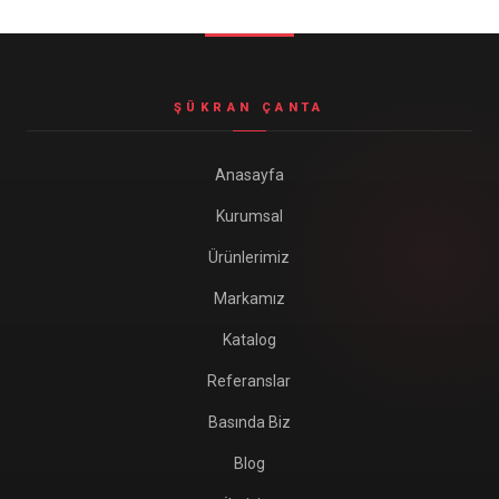
Seyahat ve Spor Çantaları
11 ürün
Soğutucu Termos Çantalar
ŞÜKRAN ÇANTA
8 ürün
Trafik Seti Çantaları
Anasayfa
9 ürün
Kurumsal
Ürünlerimiz
Markamız
Katalog
Referanslar
Basında Biz
Blog