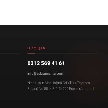
İLETIŞIM
0212 569 41 61
info@sukrancanta.com
Nine Hatun Mah. İnönü Cd. (Türk Telekom
Binası) No:55, K-3-4, 34220 Esenler/İstanbul