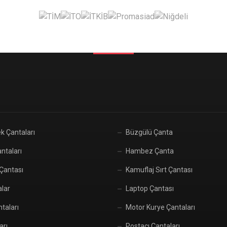
k Çantaları
Büzgülü Çanta
ntaları
Hambez Çanta
 Çantası
Kamuflaj Sırt Çantası
alar
Laptop Çantası
taları
Motor Kurye Çantaları
arı
Postacı Çantaları