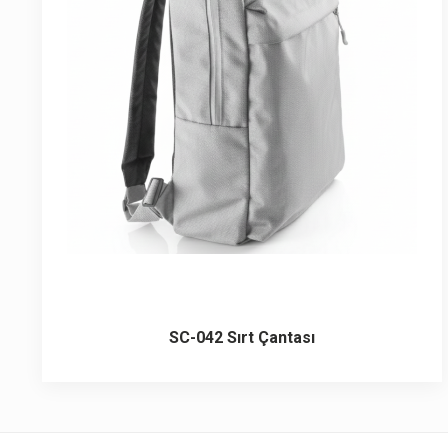
6 ürün
Keçe Çantalar
12 ürün
Kozmetik Makyaj Çantalar
74 ürün
Motor Kurye Çantaları
4 ürün
Plaj Çantaları
23 ürün
Postacı Çantalar
12 ürün
Promosyon Laptop Çantaları
SC-042 Sırt Çantası
27 ürün
Promosyon Sırt Çantaları
50 ürün
PVC Çantalar
10 ürün