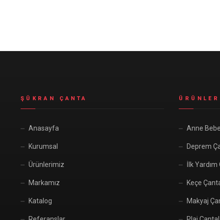
Seyahat ve Spor Çantaları
11 ürün
Soğutucu Termos Çantalar
8 ürün
Trafik Seti Çantaları
9 ürün
ŞÜKRAN ÇANTA
ÜRÜNLER
Anasayfa
Anne Bebe
Kurumsal
Deprem Ça
Ürünlerimiz
İlk Yardım
Markamız
Keçe Çant
Katalog
Makyaj Çan
Referanslar
Plaj Çantal