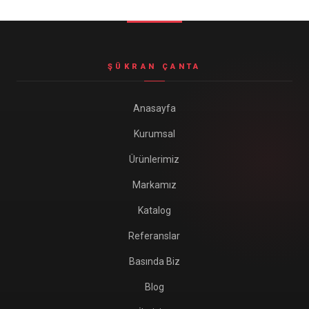
Seyahat ve Spor Çantaları
11 ürün
Soğutucu Termos Çantalar
ŞÜKRAN ÇANTA
8 ürün
Trafik Seti Çantaları
Anasayfa
9 ürün
Kurumsal
Ürünlerimiz
Markamız
Katalog
Referanslar
Basında Biz
Blog