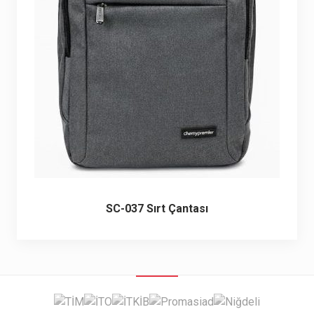
6 ürün
Keçe Çantalar
12 ürün
Kozmetik Makyaj Çantalar
74 ürün
Motor Kurye Çantaları
4 ürün
Plaj Çantaları
23 ürün
Postacı Çantalar
12 ürün
SC-037 Sırt Çantası
Promosyon Laptop Çantaları
27 ürün
Promosyon Sırt Çantaları
50 ürün
PVC Çantalar
10 ürün