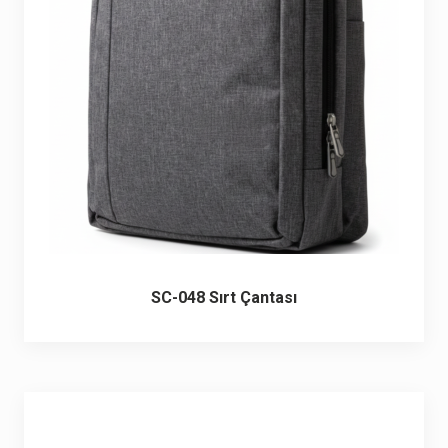
6 ürün
Keçe Çantalar
12 ürün
Kozmetik Makyaj Çantalar
74 ürün
Motor Kurye Çantaları
4 ürün
Plaj Çantaları
23 ürün
Postacı Çantalar
12 ürün
SC-048 Sırt Çantası
Promosyon Laptop Çantaları
27 ürün
Promosyon Sırt Çantaları
50 ürün
PVC Çantalar
10 ürün