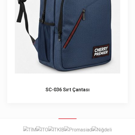
6 ürün
Keçe Çantalar
12 ürün
Kozmetik Makyaj Çantalar
74 ürün
Motor Kurye Çantaları
4 ürün
Plaj Çantaları
23 ürün
Postacı Çantalar
12 ürün
SC-036 Sırt Çantası
Promosyon Laptop Çantaları
27 ürün
Promosyon Sırt Çantaları
50 ürün
PVC Çantalar
10 ürün