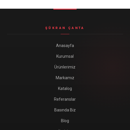
Seyahat ve Spor Çantaları
11 ürün
Soğutucu Termos Çantalar
ŞÜKRAN ÇANTA
8 ürün
Trafik Seti Çantaları
Anasayfa
9 ürün
Kurumsal
Ürünlerimiz
Markamız
Katalog
Referanslar
Basında Biz
Blog