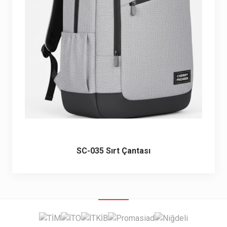
6 ürün
Keçe Çantalar
12 ürün
Kozmetik Makyaj Çantalar
74 ürün
Motor Kurye Çantaları
4 ürün
Plaj Çantaları
23 ürün
Postacı Çantalar
12 ürün
SC-035 Sırt Çantası
Promosyon Laptop Çantaları
27 ürün
Promosyon Sırt Çantaları
50 ürün
PVC Çantalar
10 ürün