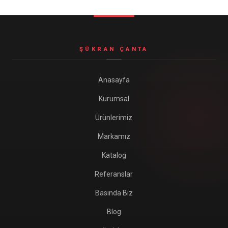
Seyahat ve Spor Çantaları
11 ürün
Soğutucu Termos Çantalar
ŞÜKRAN ÇANTA
8 ürün
Trafik Seti Çantaları
Anasayfa
9 ürün
Kurumsal
Ürünlerimiz
Markamız
Katalog
Referanslar
Basında Biz
Blog